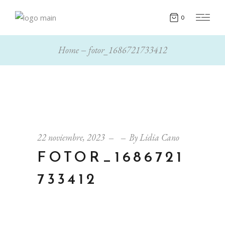
0
Home
fotor_1686721733412
22 noviembre, 2023
By
Lidia Cano
FOTOR_1686721
733412