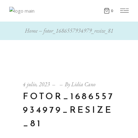
0
Home
fotor_1686557934979_resize_81
4 julio, 2023
By
Lidia Cano
FOTOR_1686557
934979_RESIZE
_81