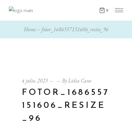
0
Home
fotor_1686557151606_resize_96
4 julio, 2023
By
Lidia Cano
FOTOR_1686557
151606_RESIZE
_96