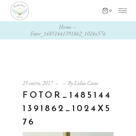
0
Home
Fotor_14851441391862_1024x576
25 enero, 2017
By
Lidia Cano
FOTOR_1485144
1391862_1024X5
76