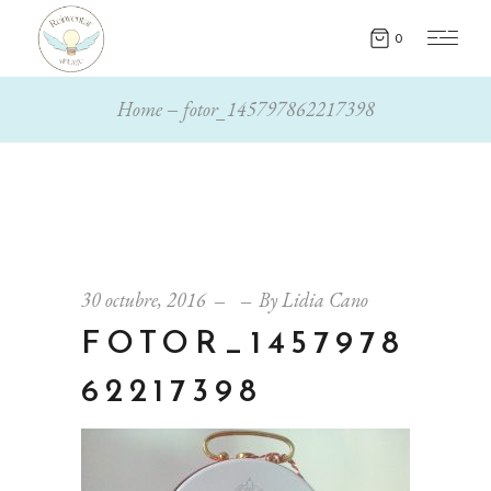
0
Home
fotor_145797862217398
30 octubre, 2016
By
Lidia Cano
FOTOR_1457978
62217398