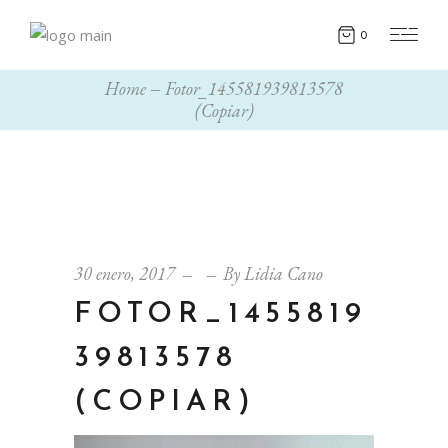
0
Home
Fotor_145581939813578
(Copiar)
30 enero, 2017
By
Lidia Cano
FOTOR_1455819
39813578
(COPIAR)