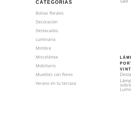
Sale
CATEGORÍAS
Bolsas florales
Decoración
Destacados
Luminaria
Mimbre
Miscelánea
LÁM
POR
Mobiliario
VIN
Dest
Muebles con flores
Lámp
Verano en tu terraza
sobr
Lumi