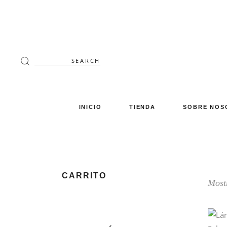
Search
for:
INICIO
TIENDA
SOBRE NOS
Decoración
Luminaria
Mimbre
CARRITO
Mostr
Miscelánea
Mobiliario
Verano en tu terraza