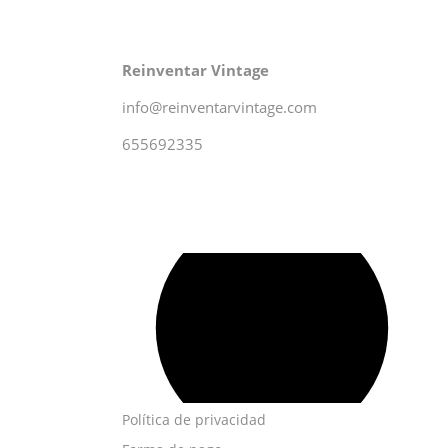
Reinventar Vintage
info@reinventarvintage.com
655692335
Política de privacidad