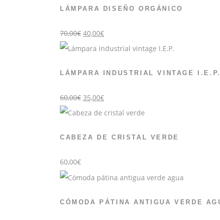
LÁMPARA DISEÑO ORGÁNICO
El
El
70,00
€
40,00
€
precio
precio
original
actual
era:
es:
70,00€.
40,00€.
LÁMPARA INDUSTRIAL VINTAGE I.E.P
El
El
60,00
€
35,00
€
precio
precio
original
actual
era:
es:
60,00€.
35,00€.
CABEZA DE CRISTAL VERDE
60,00
€
CÓMODA PÁTINA ANTIGUA VERDE AG