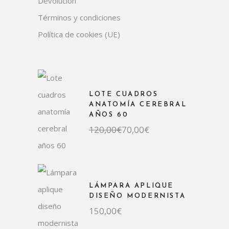
Devolución
Términos y condiciones
Política de cookies (UE)
LOTE CUADROS
ANATOMÍA CEREBRAL
AÑOS 60
El
El
120,00
€
70,00
€
precio
precio
original
actual
era:
es:
120,00€.
70,00€.
LÁMPARA APLIQUE
DISEÑO MODERNISTA
150,00
€