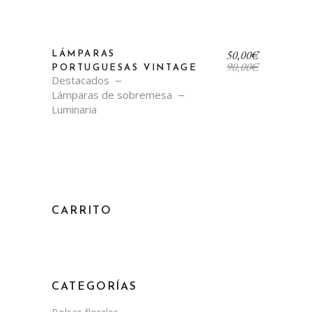
El
El
50,00
€
LÁMPARAS
precio
precio
90,00
€
PORTUGUESAS VINTAGE
original
actual
Destacados
era:
es:
Lámparas de sobremesa
90,00€.
50,00€.
Luminaria
CARRITO
CATEGORÍAS