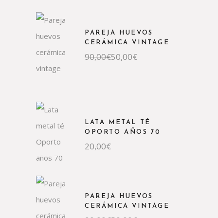
PAREJA HUEVOS
CERÁMICA VINTAGE
El
El
90,00
€
50,00
€
precio
precio
original
actual
era:
es:
90,00€.
50,00€.
LATA METAL TÉ
OPORTO AÑOS 70
20,00
€
PAREJA HUEVOS
CERÁMICA VINTAGE