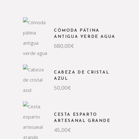
original
actual
era:
es:
130,00€.
70,00€.
CÓMODA PÁTINA
ANTIGUA VERDE AGUA
680,00
€
CABEZA DE CRISTAL
AZUL
50,00
€
CESTA ESPARTO
ARTESANAL GRANDE
45,00
€