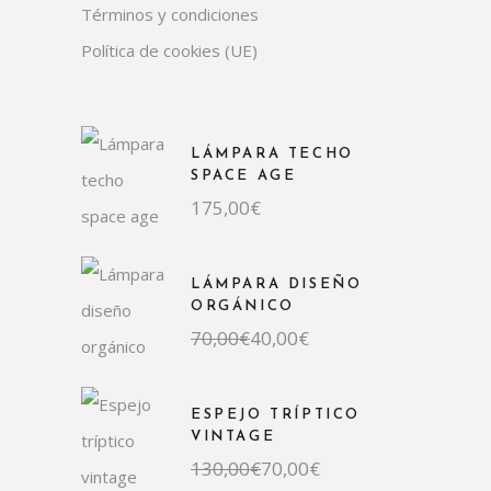
Términos y condiciones
Política de cookies (UE)
LÁMPARA TECHO
SPACE AGE
175,00
€
LÁMPARA DISEÑO
ORGÁNICO
El
El
70,00
€
40,00
€
precio
precio
original
actual
era:
es:
70,00€.
40,00€.
ESPEJO TRÍPTICO
VINTAGE
El
El
130,00
€
70,00
€
precio
precio