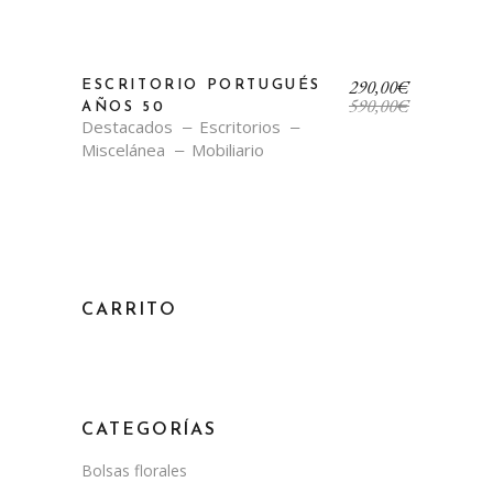
El
El
290,00
€
ESCRITORIO PORTUGUÉS
precio
precio
590,00
€
AÑOS 50
original
actual
Destacados
Escritorios
era:
es:
Miscelánea
Mobiliario
590,00€.
290,00€.
CARRITO
CATEGORÍAS
Bolsas florales