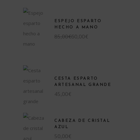
ESPEJO ESPARTO
HECHO A MANO
El
El
85,00
€
60,00
€
precio
precio
original
actual
era:
es:
85,00€.
60,00€.
CESTA ESPARTO
ARTESANAL GRANDE
45,00
€
CABEZA DE CRISTAL
AZUL
50,00
€