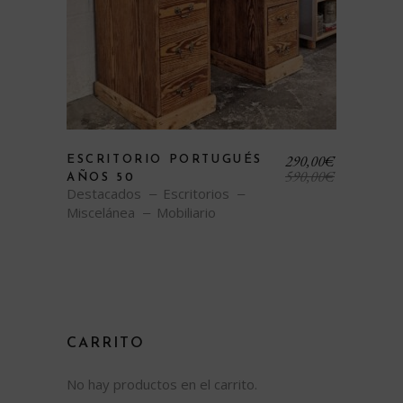
El
El
290,00
€
ESCRITORIO PORTUGUÉS
precio
precio
590,00
€
AÑOS 50
original
actual
Destacados
Escritorios
era:
es:
Miscelánea
Mobiliario
590,00€.
290,00€.
CARRITO
No hay productos en el carrito.