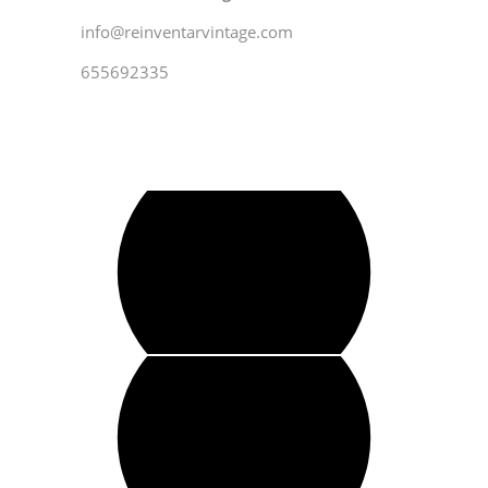
info@reinventarvintage.com
655692335