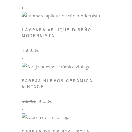
era:
es:
120,00€.
70,00€.
LÁMPARA APLIQUE DISEÑO
MODERNISTA
150,00
€
PAREJA HUEVOS CERÁMICA
VINTAGE
El
El
90,00
€
50,00
€
precio
precio
original
actual
era:
es:
90,00€.
50,00€.
CABEZA DE CRISTAL ROJA