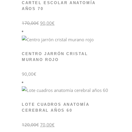
CARTEL ESCOLAR ANATOMÍA
AÑOS 70
El
El
170,00
€
90,00
€
precio
precio
original
actual
era:
es:
170,00€.
90,00€.
CENTRO JARRÓN CRISTAL
MURANO ROJO
90,00
€
LOTE CUADROS ANATOMÍA
CEREBRAL AÑOS 60
El
El
120,00
€
70,00
€
precio
precio
original
actual