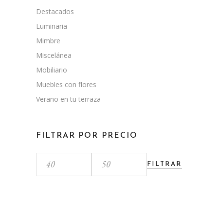
Destacados
Luminaria
Mimbre
Miscelánea
Mobiliario
Muebles con flores
Verano en tu terraza
FILTRAR POR PRECIO
FILTRAR
Precio
Precio
mínimo
máximo