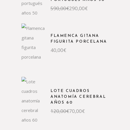
El
El
590,00
€
290,00
€
precio
precio
original
actual
era:
es:
590,00€.
290,00€.
FLAMENCA GITANA
FIGURITA PORCELANA
40,00
€
LOTE CUADROS
ANATOMÍA CEREBRAL
AÑOS 60
El
El
120,00
€
70,00
€
precio
precio
original
actual
era:
es: