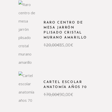
120,00€.
70,00€.
RARO CENTRO DE
MESA JARRÓN
PLISADO CRISTAL
MURANO AMARILLO
El
El
120,00
€
85,00
€
precio
precio
original
actual
era:
es:
120,00€.
85,00€.
CARTEL ESCOLAR
ANATOMÍA AÑOS 70
El
El
170,00
€
90,00
€
precio
precio
original
actual
era:
es:
170,00€.
90,00€.