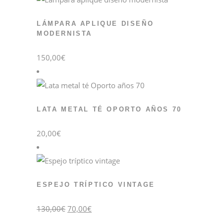
LÁMPARA APLIQUE DISEÑO
MODERNISTA
150,00
€
LATA METAL TÉ OPORTO AÑOS 70
20,00
€
ESPEJO TRÍPTICO VINTAGE
El
El
130,00
€
70,00
€
precio
precio
original
actual