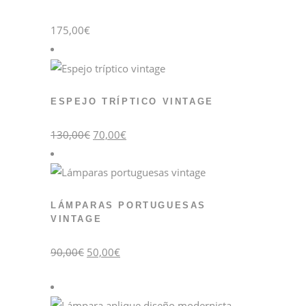
175,00
€
ESPEJO TRÍPTICO VINTAGE
El
El
130,00
€
70,00
€
precio
precio
original
actual
era:
es:
130,00€.
70,00€.
LÁMPARAS PORTUGUESAS
VINTAGE
El
El
90,00
€
50,00
€
precio
precio
original
actual
era:
es:
90,00€.
50,00€.