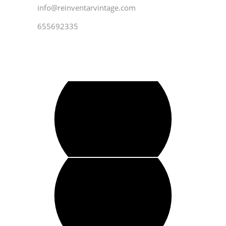
info@reinventarvintage.com
655692335