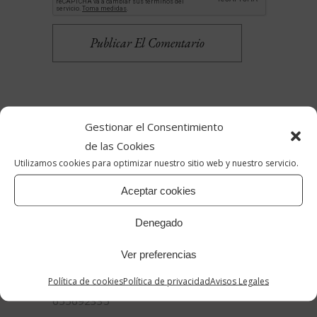
Publicar El Comentario
Gestionar el Consentimiento
de las Cookies
Utilizamos cookies para optimizar nuestro sitio web y nuestro servicio.
Aceptar cookies
Denegado
Ver preferencias
Reinventar Vintage
info@reinventarvintage.com
Política de cookies
Política de privacidad
Avisos Legales
655692335