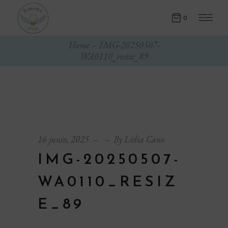
0
Home
IMG-20250507-
WA0110_resize_89
16 junio, 2025
By
Lidia Cano
IMG-20250507-
WA0110_RESIZ
E_89