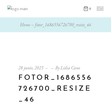
0
Home
fotor_1686556726700_resize_46
28 junio, 2023
By
Lidia Cano
FOTOR_1686556
726700_RESIZE
_46