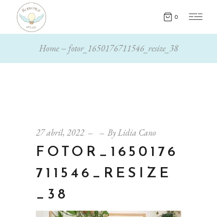
0
Home
fotor_1650176711546_resize_38
27 abril, 2022
By
Lidia Cano
FOTOR_1650176
711546_RESIZE
_38