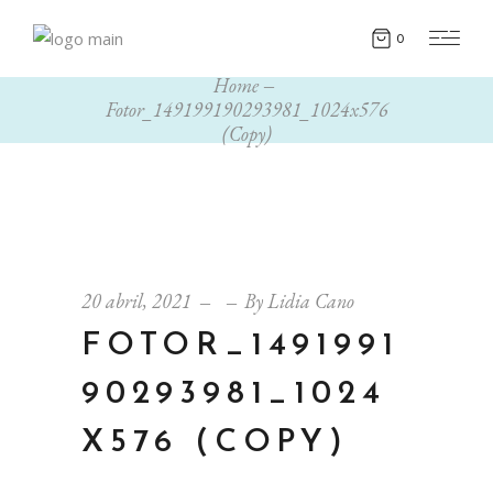
0
Home
Fotor_149199190293981_1024x576
(Copy)
20 abril, 2021
By
Lidia Cano
FOTOR_1491991
90293981_1024
X576 (COPY)