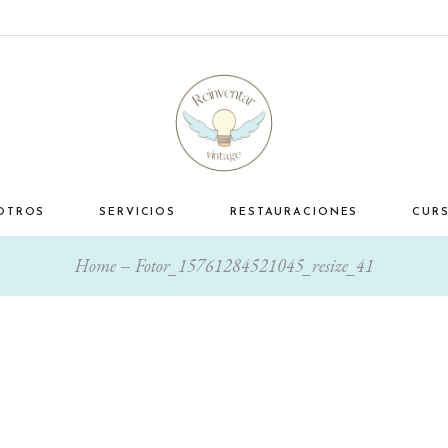
OTROS
SERVICIOS
RESTAURACIONES
CUR
Home
Fotor_15761284521045_resize_41