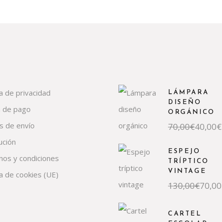
ca de privacidad
LÁMPARA
DISEÑO
 de pago
ORGÁNICO
s de envío
El
El
70,00
€
40,00
€
precio
precio
ución
original
actual
era:
es:
ESPEJO
nos y condiciones
70,00€.
40,00€.
TRÍPTICO
VINTAGE
ca de cookies (UE)
El
El
130,00
€
70,00
precio
precio
original
actual
era:
es:
CARTEL
130,00€.
70,00€.