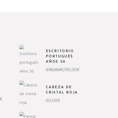
ESCRITORIO
PORTUGUÉS
AÑOS 50
El
El
590,00
€
290,00
€
precio
precio
original
actual
era:
es:
590,00€.
290,00€.
CABEZA DE
CRISTAL ROJA
€
60,00
€