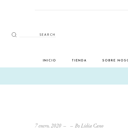
Search
for:
INICIO
TIENDA
SOBRE NOS
Decoración
Luminaria
Mimbre
Miscelánea
Mobiliario
7 enero, 2020
By
Lidia Cano
Verano en tu terraza