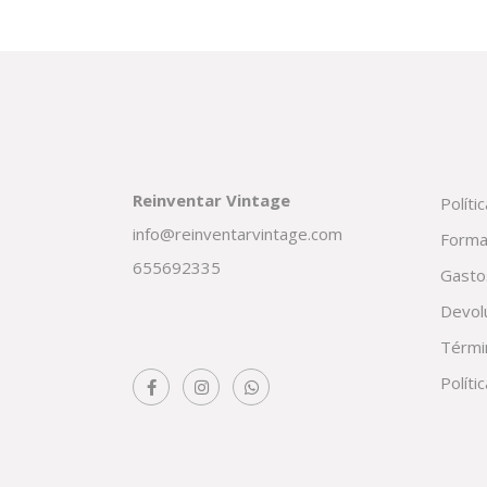
Reinventar Vintage
Políti
info@reinventarvintage.com
Forma
655692335
Gasto
Devol
Térmi
Políti