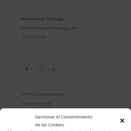
Reinventar Vintage
info@reinventarvintage.com
655692335
Política de privacidad
Forma de pago
Gastos de envío
Gestionar el Consentimiento
Devolución
de las Cookies