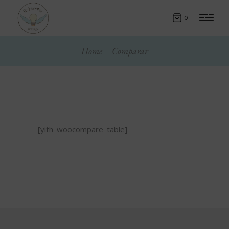
0
Home
Comparar
[yith_woocompare_table]