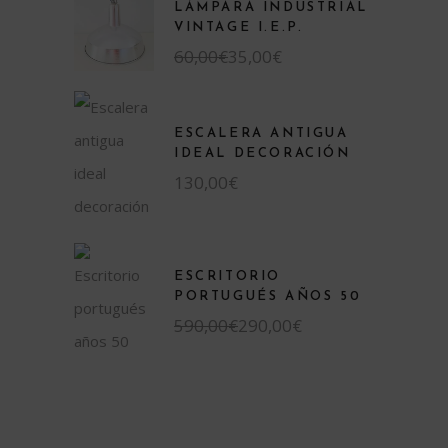
LÁMPARA INDUSTRIAL
VINTAGE I.E.P.
El
El
60,00
€
35,00
€
precio
precio
original
actual
era:
es:
60,00€.
35,00€.
ESCALERA ANTIGUA
IDEAL DECORACIÓN
130,00
€
ESCRITORIO
PORTUGUÉS AÑOS 50
El
El
590,00
€
290,00
€
precio
precio
original
actual
era:
es:
590,00€.
290,00€.