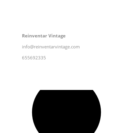
Reinventar Vintage
info@reinventarvintage.com
655692335