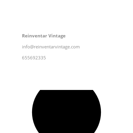
Reinventar Vintage
info@reinventarvintage.com
655692335