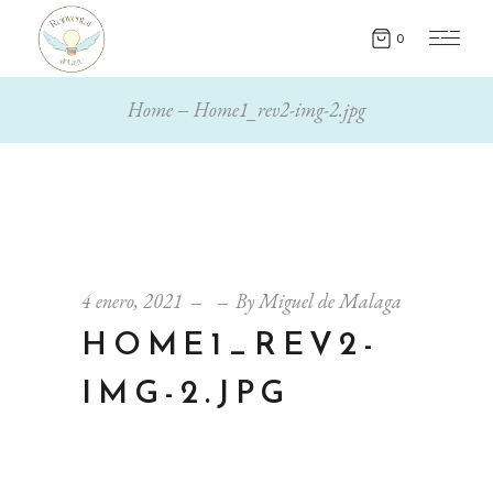
0
Home
Home1_rev2-img-2.jpg
4 enero, 2021
By
Miguel de Malaga
HOME1_REV2-
IMG-2.JPG