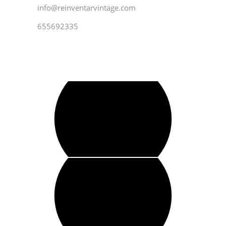
info@reinventarvintage.com
655692335