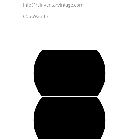
info@reinventarvintage.com
655692335