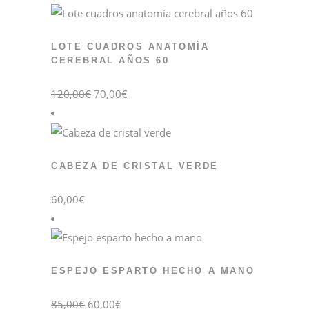
LOTE CUADROS ANATOMÍA
CEREBRAL AÑOS 60
El
El
120,00
€
70,00
€
precio
precio
original
actual
era:
es:
120,00€.
70,00€.
CABEZA DE CRISTAL VERDE
60,00
€
ESPEJO ESPARTO HECHO A MANO
El
El
85,00
€
60,00
€