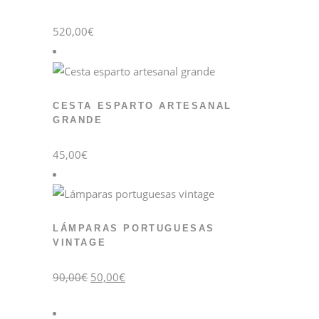
520,00
€
CESTA ESPARTO ARTESANAL
GRANDE
45,00
€
LÁMPARAS PORTUGUESAS
VINTAGE
El
El
90,00
€
50,00
€
precio
precio
original
actual
era:
es:
90,00€.
50,00€.