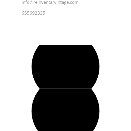
info@reinventarvintage.com
655692335