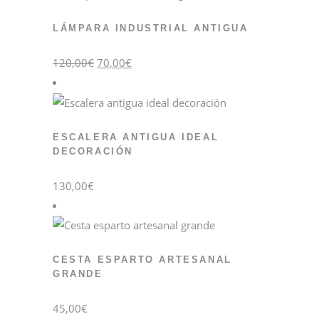
LÁMPARA INDUSTRIAL ANTIGUA
El
El
120,00
€
70,00
€
precio
precio
original
actual
era:
es:
120,00€.
70,00€.
ESCALERA ANTIGUA IDEAL
DECORACIÓN
130,00
€
CESTA ESPARTO ARTESANAL
GRANDE
45,00
€