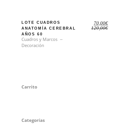
El
El
LOTE CUADROS
70,00
€
precio
precio
120,00
€
ANATOMÍA CEREBRAL
original
actual
AÑOS 60
era:
es:
Cuadros y Marcos
120,00€.
70,00€.
Decoración
Carrito
Categorías