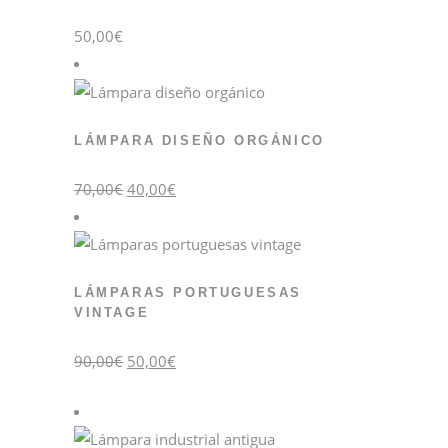
50,00
€
LÁMPARA DISEÑO ORGÁNICO
El
El
70,00
€
40,00
€
precio
precio
original
actual
era:
es:
70,00€.
40,00€.
LÁMPARAS PORTUGUESAS
VINTAGE
El
El
90,00
€
50,00
€
precio
precio
original
actual
era:
es:
90,00€.
50,00€.