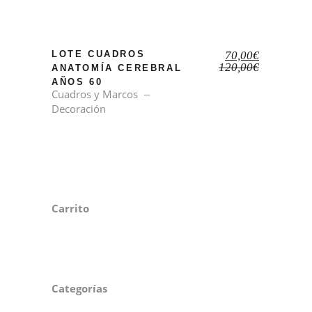
El
El
LOTE CUADROS
70,00
€
precio
precio
120,00
€
ANATOMÍA CEREBRAL
original
actual
AÑOS 60
era:
es:
Cuadros y Marcos
120,00€.
70,00€.
Decoración
Carrito
Categorías