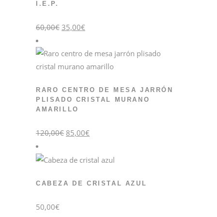
I.E.P.
El
El
60,00
€
35,00
€
precio
precio
original
actual
era:
es:
60,00€.
35,00€.
RARO CENTRO DE MESA JARRÓN
PLISADO CRISTAL MURANO
AMARILLO
El
El
120,00
€
85,00
€
precio
precio
original
actual
era:
es:
120,00€.
85,00€.
CABEZA DE CRISTAL AZUL
50,00
€