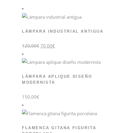
LÁMPARA INDUSTRIAL ANTIGUA
El
El
120,00
€
70,00
€
precio
precio
original
actual
era:
es:
120,00€.
70,00€.
LÁMPARA APLIQUE DISEÑO
MODERNISTA
150,00
€
FLAMENCA GITANA FIGURITA