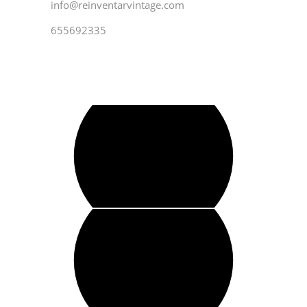
info@reinventarvintage.com
655692335