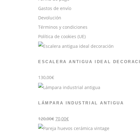
Gastos de envío
Devolución
Términos y condiciones
Política de cookies (UE)
ESCALERA ANTIGUA IDEAL DECORAC
130,00
€
LÁMPARA INDUSTRIAL ANTIGUA
El
El
120,00
€
70,00
€
precio
precio
original
actual
era:
es:
120,00€.
70,00€.