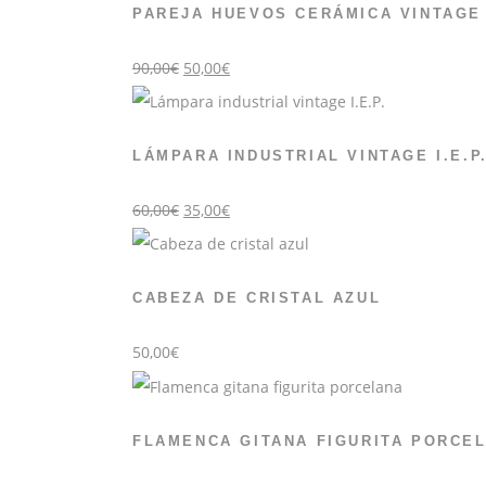
PAREJA HUEVOS CERÁMICA VINTAGE
El
El
90,00
€
50,00
€
precio
precio
original
actual
era:
es:
90,00€.
50,00€.
LÁMPARA INDUSTRIAL VINTAGE I.E.P
El
El
60,00
€
35,00
€
precio
precio
original
actual
era:
es:
60,00€.
35,00€.
CABEZA DE CRISTAL AZUL
50,00
€
FLAMENCA GITANA FIGURITA PORCE