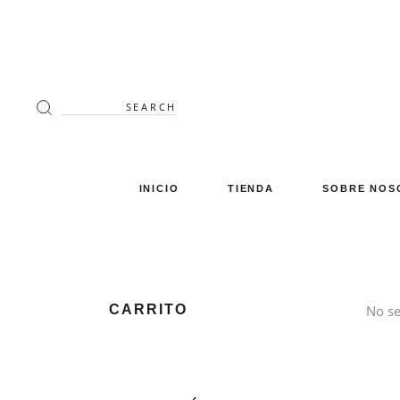
Search
for:
INICIO
TIENDA
SOBRE NOS
Decoración
Luminaria
Mimbre
CARRITO
No se
Miscelánea
Mobiliario
Verano en tu terraza