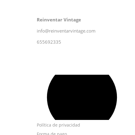
Reinventar Vintage
info@reinventarvintage.com
655692335
Política de privacidad
Forma de pago