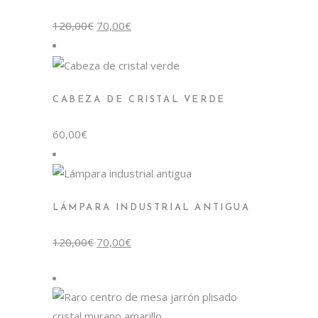
El
El
120,00
€
70,00
€
precio
precio
original
actual
era:
es:
120,00€.
70,00€.
CABEZA DE CRISTAL VERDE
60,00
€
LÁMPARA INDUSTRIAL ANTIGUA
El
El
120,00
€
70,00
€
precio
precio
original
actual
era:
es:
120,00€.
70,00€.