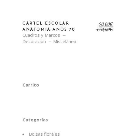
El
El
90,00
€
CARTEL ESCOLAR
precio
precio
170,00
€
ANATOMÍA AÑOS 70
original
actual
Cuadros y Marcos
era:
es:
Decoración
Miscelánea
170,00€.
90,00€.
Carrito
Categorías
Bolsas florales