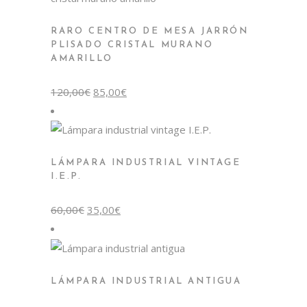
RARO CENTRO DE MESA JARRÓN
PLISADO CRISTAL MURANO
AMARILLO
El
El
120,00
€
85,00
€
precio
precio
original
actual
era:
es:
120,00€.
85,00€.
LÁMPARA INDUSTRIAL VINTAGE
I.E.P.
El
El
60,00
€
35,00
€
precio
precio
original
actual
era:
es:
60,00€.
35,00€.
LÁMPARA INDUSTRIAL ANTIGUA