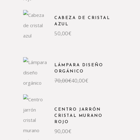
CABEZA DE CRISTAL
AZUL
50,00
€
LÁMPARA DISEÑO
ORGÁNICO
El
El
70,00
€
40,00
€
precio
precio
original
actual
era:
es:
70,00€.
40,00€.
CENTRO JARRÓN
CRISTAL MURANO
ROJO
90,00
€