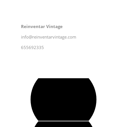
Reinventar Vintage
info@reinventarvintage.com
655692335