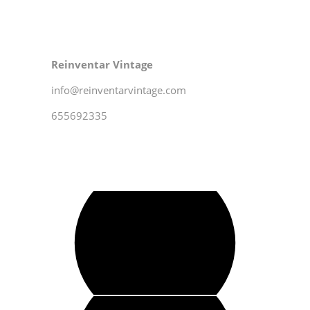
Reinventar Vintage
info@reinventarvintage.com
655692335