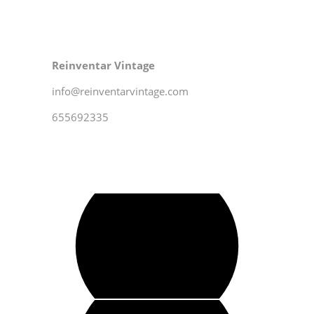
Reinventar Vintage
info@reinventarvintage.com
655692335