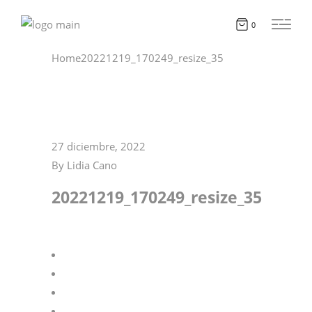
0
Home
20221219_170249_resize_35
27 diciembre, 2022
By
Lidia Cano
20221219_170249_resize_35