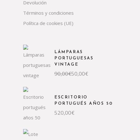
Devolución
Términos y condiciones
Política de cookies (UE)
LÁMPARAS
PORTUGUESAS
VINTAGE
El
El
90,00
€
50,00
€
precio
precio
original
actual
era:
es:
90,00€.
50,00€.
ESCRITORIO
PORTUGUÉS AÑOS 50
520,00
€