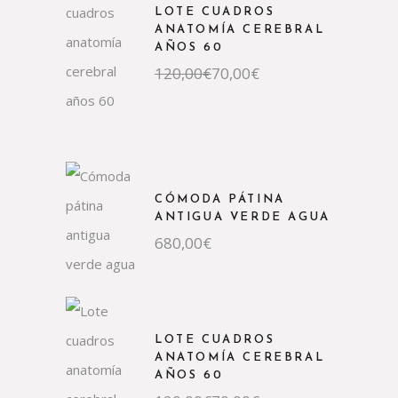
LOTE CUADROS
ANATOMÍA CEREBRAL
AÑOS 60
El
El
120,00
€
70,00
€
precio
precio
original
actual
era:
es:
120,00€.
70,00€.
CÓMODA PÁTINA
ANTIGUA VERDE AGUA
680,00
€
LOTE CUADROS
ANATOMÍA CEREBRAL
AÑOS 60