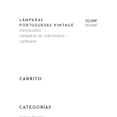
El
El
50,00
€
LÁMPARAS
precio
precio
90,00
€
PORTUGUESAS VINTAGE
original
actual
Destacados
era:
es:
Lámparas de sobremesa
90,00€.
50,00€.
Luminaria
CARRITO
CATEGORÍAS