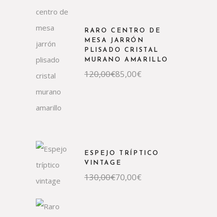
RARO CENTRO DE
MESA JARRÓN
PLISADO CRISTAL
MURANO AMARILLO
El
El
120,00
€
85,00
€
precio
precio
original
actual
era:
es:
120,00€.
85,00€.
ESPEJO TRÍPTICO
VINTAGE
El
El
130,00
€
70,00
€
precio
precio
original
actual
era:
es:
130,00€.
70,00€.