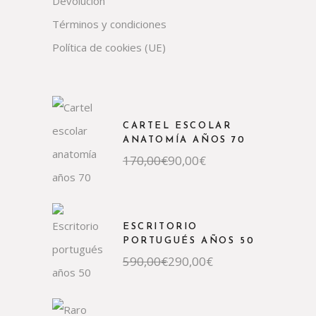
Devolución
Términos y condiciones
Política de cookies (UE)
CARTEL ESCOLAR
ANATOMÍA AÑOS 70
El
El
170,00
€
90,00
€
precio
precio
original
actual
era:
es:
170,00€.
90,00€.
ESCRITORIO
PORTUGUÉS AÑOS 50
El
El
590,00
€
290,00
€
precio
precio
original
actual
era:
es:
590,00€.
290,00€.