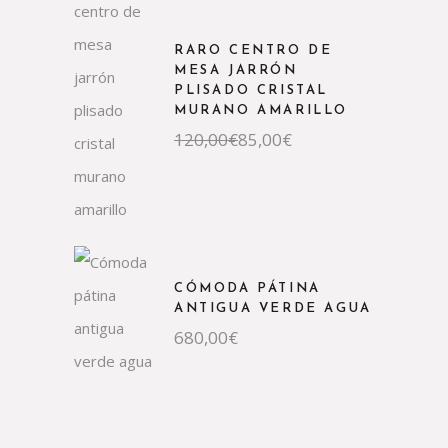
RARO CENTRO DE
MESA JARRÓN
PLISADO CRISTAL
MURANO AMARILLO
El
El
120,00
€
85,00
€
precio
precio
original
actual
era:
es:
120,00€.
85,00€.
CÓMODA PÁTINA
ANTIGUA VERDE AGUA
680,00
€