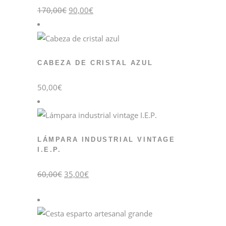
El
El
170,00
€
90,00
€
precio
precio
original
actual
era:
es:
170,00€.
90,00€.
CABEZA DE CRISTAL AZUL
50,00
€
LÁMPARA INDUSTRIAL VINTAGE
I.E.P.
El
El
60,00
€
35,00
€
precio
precio
original
actual
era:
es:
60,00€.
35,00€.