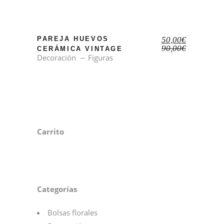
El
El
PAREJA HUEVOS
50,00
€
precio
precio
90,00
€
CERÁMICA VINTAGE
original
actual
Decoración
Figuras
era:
es:
90,00€.
50,00€.
Carrito
Categorías
Bolsas florales