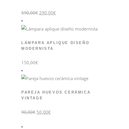
El
El
590,00
€
290,00
€
precio
precio
original
actual
era:
es:
590,00€.
290,00€.
LÁMPARA APLIQUE DISEÑO
MODERNISTA
150,00
€
PAREJA HUEVOS CERÁMICA
VINTAGE
El
El
90,00
€
50,00
€
precio
precio
original
actual
era:
es:
90,00€.
50,00€.