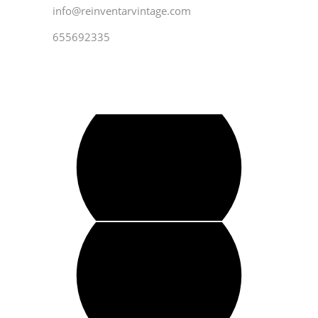
info@reinventarvintage.com
655692335