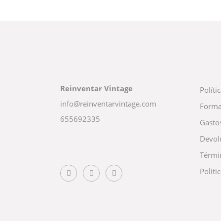
Reinventar Vintage
Políti
info@reinventarvintage.com
Forma
655692335
Gasto
Devol
Térmi
Políti