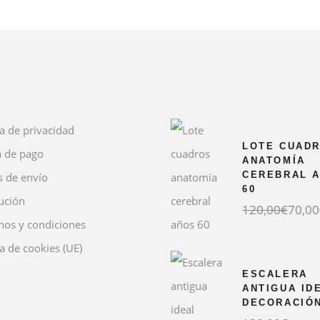
ca de privacidad
LOTE CUAD
 de pago
ANATOMÍA
CEREBRAL 
s de envío
60
ución
El
El
120,00
€
70,00
precio
precio
nos y condiciones
original
actual
era:
es:
ca de cookies (UE)
120,00€.
70,00€.
ESCALERA
ANTIGUA ID
DECORACIÓ