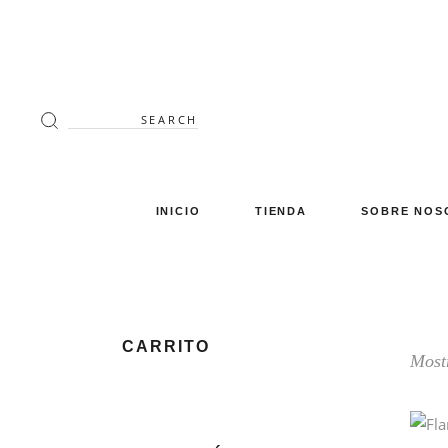
Search
for:
INICIO
TIENDA
SOBRE NOS
Decoración
Luminaria
Mimbre
CARRITO
Mostr
Miscelánea
Mobiliario
Verano en tu terraza