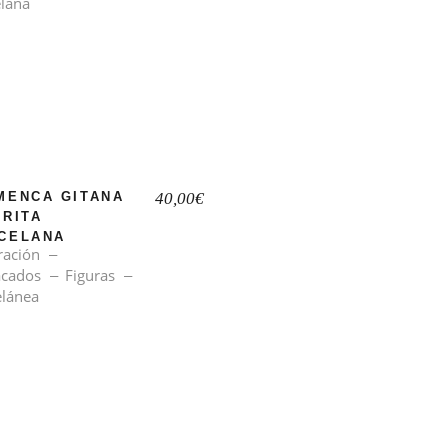
MENCA GITANA
40,00
€
URITA
CELANA
ración
acados
Figuras
lánea